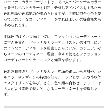
パーソナルカラーアナリストは、その人のパーソナルカラー
を発見しベストカラーを判定、分析しアドバイスをするため
アクセス
色彩理論や色感能力が求められますが、同時に似合う色を使
イベント・レポート
ってどのようなコーディネートをすればよいかの提案能力も
求められます。
よくある質問
本講座ではメンズ向け、特に、ファッションコーディネート
お問い合わせ
に重きを置き、パーソナルカラーアナリストが男性向けにど
のようなコーディネートを提案したらよいか、カジュアルか
らスーツのコーディネート理論、今すぐ使えるファッション
コーディネートのテクニックと知識を学びます。
色彩調和理論とパーソナルカラー理論の視点から素材や、シ
ルエットやデザインの特徴を知り、トップとボトムや小物等
のスタイリングを学び、さらに色の組み合わせによって、そ
の人がより素敵で魅力的になるコーディネートを習得しま
す。