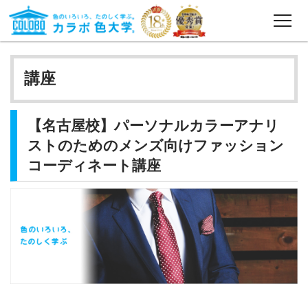
カラボ色大学®とは
講座
講座一覧
東京校
【名古屋校】パーソナルカラーアナリ
名古屋校
ストのためのメンズ向けファッション
コーディネート講座
大阪校
福岡校
オンライン校
卒業生の声
講師紹介
出版実績