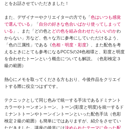
とをお話させていただきました！
また、デザイナーやクリエイターの方でも「
色はいつも感覚
で選んでいる
」「
自分の好きな色合いばかり使ってしまって
いる
」、また「どの色と
どの色を組み合わせたらいいのか
わ
からない」方など、色々な方に参考にしていただけるよう、
「色の三属性」である《
色相・明度・彩度
》、また配色を考
えるときにとても参考になるPCCSの24色相環と、彩度と明度
を合わせたトーンという概念についても解説。（色彩検定３
級の範囲）
熱心にメモを取ってくださる方もおり、今後作品をクリエイ
トする際に役立つはずです。
テクニックとして同じ色みで統一する手法であるドミナント
カラーやトーンオントーン、トーン(彩度と明度)を統一するド
ミナントトーンやトーンイントーンといった配色手法（色彩
検定２級の範囲）も簡単にではありますが、紹介をさせてい
ただきました。講座の後半には
決められたテーマに合った配