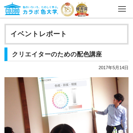
カラボ色大学®とは
イベントレポート
講座一覧
東京校
クリエイターのための配色講座
名古屋校
2017年5月14日
大阪校
福岡校
オンライン校
卒業生の声
講師紹介
出版実績