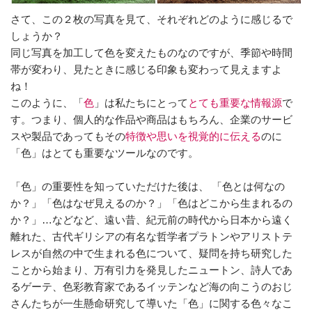
さて、この２枚の写真を見て、それぞれどのように感じるで
しょうか？
同じ写真を加工して色を変えたものなのですが、季節や時間
帯が変わり、見たときに感じる印象も変わって見えますよ
ね！
このように、「
色
」は私たちにとって
とても重要な情報源
で
す。つまり、個人的な作品や商品はもちろん、企業のサービ
スや製品であってもその
特徴や思いを視覚的に伝える
のに
「色」はとても重要なツールなのです。
「色」の重要性を知っていただけた後は、 「色とは何なの
か？」「色はなぜ見えるのか？」「色はどこから生まれるの
か？」…などなど、遠い昔、紀元前の時代から日本から遠く
離れた、古代ギリシアの有名な哲学者プラトンやアリストテ
レスが自然の中で生まれる色について、疑問を持ち研究した
ことから始まり、万有引力を発見したニュートン、詩人であ
るゲーテ、色彩教育家であるイッテンなど海の向こうのおじ
さんたちが一生懸命研究して導いた「色」に関する色々なこ